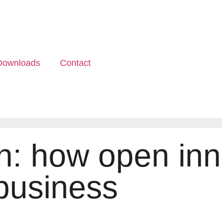
Downloads
Contact
n: how open inn
business