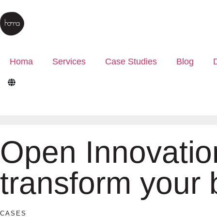
Homa
Services
Case Studies
Blog
Open Innovatio
transform your 
CASES