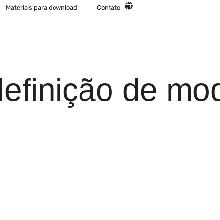
Materiais para download
Contato
efinição de mo