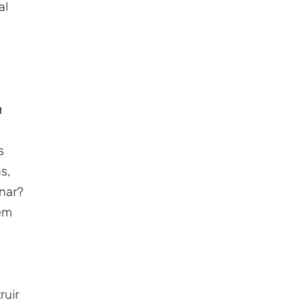
al
a
s
s,
nar?
 em
ruir