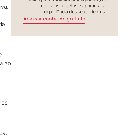
dos seus projetos e aprimorar a
uva,
experiência dos seus clientes.
Acessar conteúdo gratuito
de
e
da ao
nos
da,