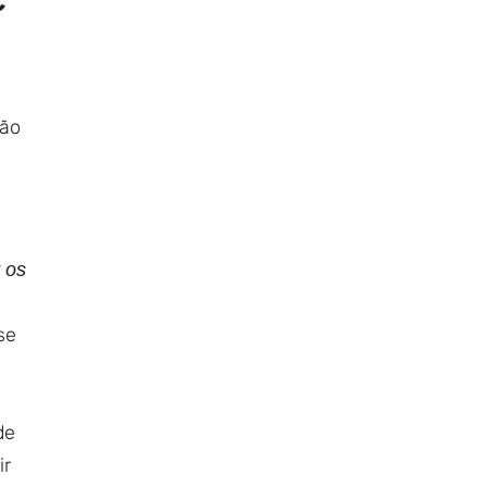
não
 os
se
de
ir