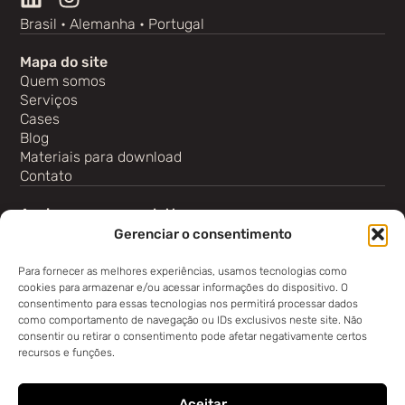
Brasil • Alemanha • Portugal
Mapa do site
Quem somos
Serviços
Cases
Blog
Materiais para download
Contato
Assine nossa newsletter
Gerenciar o consentimento
Para fornecer as melhores experiências, usamos tecnologias como
cookies para armazenar e/ou acessar informações do dispositivo. O
consentimento para essas tecnologias nos permitirá processar dados
como comportamento de navegação ou IDs exclusivos neste site. Não
Inscrever
consentir ou retirar o consentimento pode afetar negativamente certos
recursos e funções.
Aceitar