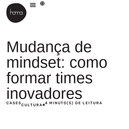
Materiais para download
Mudança de
mindset: como
formar times
inovadores
CASES
4 MINUTO(S) DE LEITURA
CULTURA