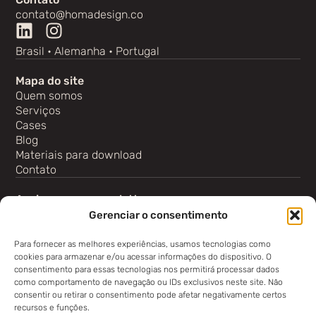
contato@homadesign.co
Brasil • Alemanha • Portugal
Mapa do site
Quem somos
Serviços
Cases
Blog
Materiais para download
Contato
Assine nossa newsletter
Gerenciar o consentimento
Para fornecer as melhores experiências, usamos tecnologias como
cookies para armazenar e/ou acessar informações do dispositivo. O
consentimento para essas tecnologias nos permitirá processar dados
como comportamento de navegação ou IDs exclusivos neste site. Não
Inscrever
consentir ou retirar o consentimento pode afetar negativamente certos
recursos e funções.