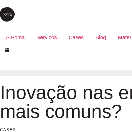
A Homa
Serviços
Cases
Blog
Mater
Inovação nas e
mais comuns?
CASES