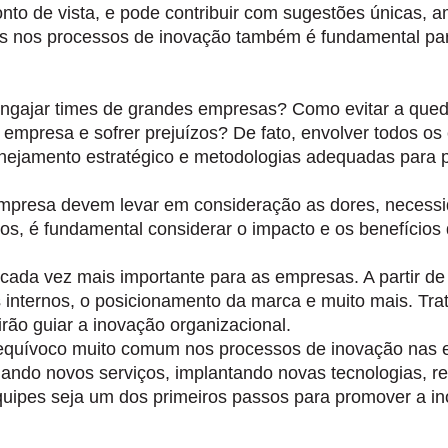
to de vista, e pode contribuir com sugestões únicas, a
es nos processos de inovação também é fundamental pa
gajar times de grandes empresas? Como evitar a queda 
a empresa e sofrer prejuízos? De fato, envolver todos o
nejamento estratégico e metodologias adequadas para pe
mpresa devem levar em consideração as dores, necessida
, é fundamental considerar o impacto e os benefícios qu
cada vez mais importante para as empresas. A partir de 
sos internos, o posicionamento da marca e muito mais. 
irão guiar a inovação organizacional.
quívoco muito comum nos processos de inovação nas e
 criando novos serviços, implantando novas tecnologias,
quipes seja um dos primeiros passos para promover a in