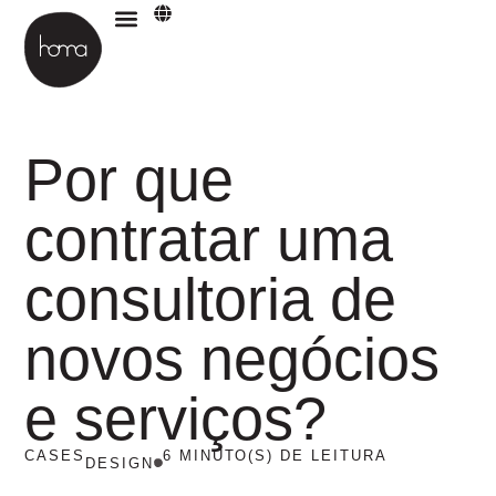
Materiais para download
Por que
contratar uma
consultoria de
novos negócios
e serviços?
CASES
6 MINUTO(S) DE LEITURA
DESIGN