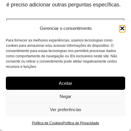
é preciso adicionar outras perguntas específicas.
CASE DE SUCESSO – A inovação de serviços na
Gerenciar o consentimento
experiência do cliente digital
Para fornecer as melhores experiências, usamos tecnologias como
Com mais de 7 milhões de clientes ativos, contando
cookies para armazenar e/ou acessar informações do dispositivo. O
consentimento para essas tecnologias nos permitirá processar dados
com suas operações no Brasil, Argentina, Chile e
como comportamento de navegação ou IDs exclusivos neste site. Não
Colômbia, a
Dafiti
, maior e-commerce de moda da
consentir ou retirar o consentimento pode afetar negativamente certos
América Latina,
precisava aperfeiçoar processos
.
recursos e funções.
Tanto na logística para e-commerce quanto em outras
áreas que impactam a experiência do cliente.
Aceitar
Para enfrentar seus problemas, escolheu uma
Negar
empresa especializada em Design de Serviço. Com
base em um projeto com três etapas bem definidas e
Ver preferências
estruturadas
, a HOMA – Design de Serviço
fez uso de
pesquisas qualitativas internas e externas para
Política de Cookies
Política de Privacidade
executar uma série de ações necessárias.